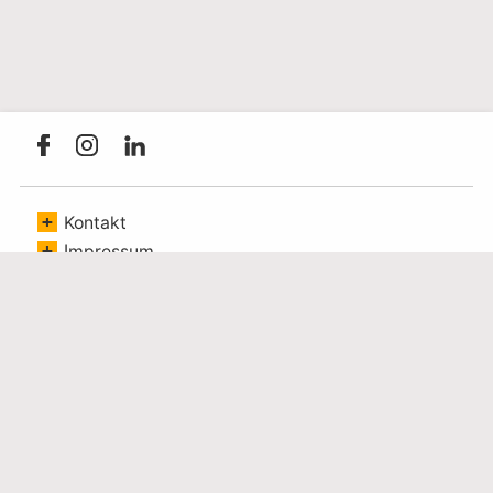
Link öffnet sich in einem externen Fenster
Link öffnet sich in einem externen Fenster
Link öffnet sich in einem externen Fenster
Navigation überspringen
Kontakt
Impressum
Erklärung zur Barrierefreiheit
Bildnachweise
Datenschutz
Cookie-Einstellungen
ANMELDUNG NEWSLETTER