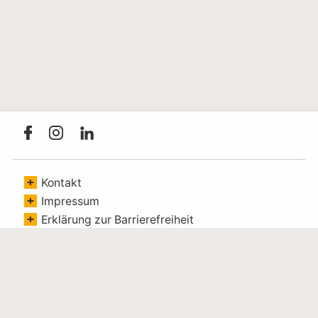
Link öffnet sich in einem externen Fenster
Link öffnet sich in einem externen Fenster
Link öffnet sich in einem externen Fenster
Navigation überspringen
Kontakt
Impressum
Erklärung zur Barrierefreiheit
Bildnachweise
Datenschutz
Cookie-Einstellungen
ANMELDUNG NEWSLETTER