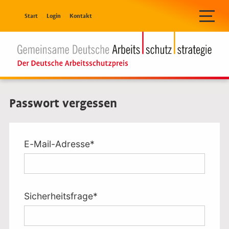
Navigation überspringen
Start
Login
Kontakt
Passwort vergessen
Pflichtfeld
E-Mail-Adresse
*
Pflichtfeld
Sicherheitsfrage
*